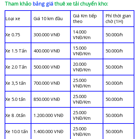
Tham khảo
bảng giá
thuê xe tải chuyển kho:
Giá Km tiếp
Phí thời gian
Loại xe
Giá 10 km đầu
theo
chờ (1H)
14.000
Xe 0.75
300.000 VNĐ
50.000/h
VNĐ/Km
15.000
Xe 1.5 Tấn
400.000 VNĐ
50.000/h
VNĐ/Km
20.000
Xe 2.0 Tấn
500.000 VNĐ
50.000/h
VNĐ/Km
25.000
Xe 3,5 tấn
700.000 VNĐ
50.000/h
VNĐ/Km
25.000
Xe 5.0 tấn
850.000 VNĐ
50.000/h
VNĐ/Km
25.000
Xe 8 .0tấn
1.200.000 VNĐ
50.000/h
VNĐ/Km
25.000
Xe 10.0 tấn
1.400.000 VNĐ
50.000/h
VNĐ/Km