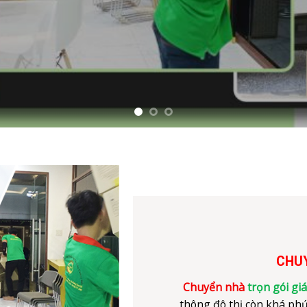
CHUY
Chuyển nhà
trọn gói gi
thông đô thị còn khá phứ
xe công nông, xe lam, xe 
hoạt động giao thông củ
những vấn đề đó,
Chuyển 