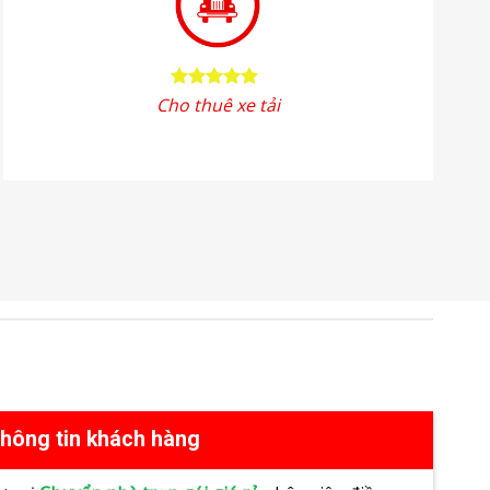
Cho thuê xe tải
thông tin khách hàng
ơn vị
Chuyển nhà trọn gói giá rẻ
nhân viên điều
ại đầy đủ các thông tin của quý khách hàng và
o đơn vị khảo sát địa điểm.