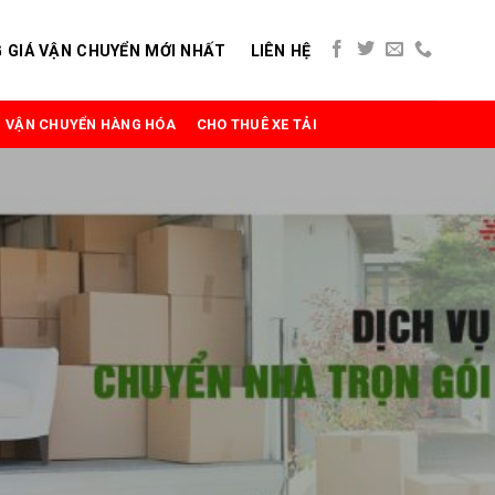
 GIÁ VẬN CHUYỂN MỚI NHẤT
LIÊN HỆ
VẬN CHUYỂN HÀNG HÓA
CHO THUÊ XE TẢI