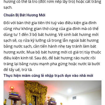
hương có thể là tro (đốt rơm nếp lấy tro) hoặc cát trắng
sạch.
Chuẩn Bị Bát Hương Mới
Đối với bàn thờ gia tiên thì tuỳ vào điều kiện gia đình
cũng như không gian thờ cúng của gia đình mà có thể
dùng tư 1 đến 3 bộ bát hương. Vệ sinh bát hương mới
sạch sẽ, cọ rửa kỹ lưỡng cả trong lẫn ngoài bát hương
bằng nước sạch, cần tiến hành nhẹ tay tránh làm bát
hương xước. Mua bộ bát hương mới có giá trị tùy thuộc
điều kiện kinh tế. Sau đó, để bát hương ráo nước rồi
tráng lại bằng rượu mạnh pha gừng hoặc nước lá bưởi
để tẩy uế, trừ tà.
Thực hiện mâm cúng lễ nhập trạch dọn vào nhà mới