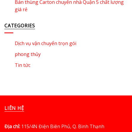
Bán thùng Carton chuyển nhà Quận 5 chất lượng
giá rẻ
CATEGORIES
Dịch vụ vận chuyển trọn gói
phong thủy
Tin tức
LIÊN HỆ
Địa chỉ:
115/4N Điện Biên Phủ, Q. Bình Thạnh