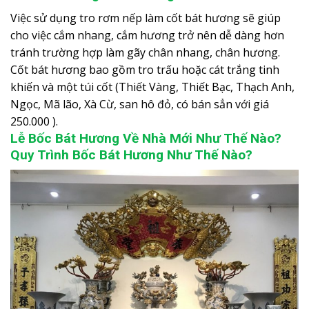
Việc sử dụng tro rơm nếp làm cốt bát hương sẽ giúp
cho việc cắm nhang, cắm hương trở nên dễ dàng hơn
tránh trường hợp làm gãy chân nhang, chân hương.
Cốt bát hương bao gồm tro trấu hoặc cát trắng tinh
khiến và một túi cốt (Thiết Vàng, Thiết Bạc, Thạch Anh,
Ngọc, Mã lão, Xà Cừ, san hô đỏ, có bán sẳn với giá
250.000 ).
Lễ Bốc Bát Hương Về Nhà Mới Như Thế Nào?
Quy Trình Bốc Bát Hương Như Thế Nào?