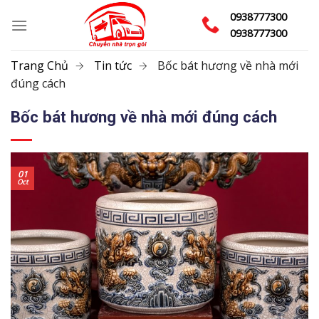
Skip
0938777300
to
0938777300
content
Trang Chủ
Tin tức
Bốc bát hương về nhà mới
đúng cách
Bốc bát hương về nhà mới đúng cách
01
Oct