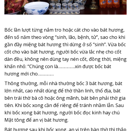
Bốc lần lượt từng nắm tro hoặc cát cho vào bát hương,
đến số năm theo vòng “sinh, lão, bệnh, tử”, sao cho khi
gần đầy miệng bát hương thì dừng ở số “sinh”. Vừa bốc
cốt cho vào bát hương, người bốc vừa lắc nhẹ cho cốt
dàn đều, không nên dùng tay nén cốt, đồng thời, miệng
khấn nhỏ: “Chúng con là…………….xin được bốc bát
hương mới cho……………
Thông thường, mỗi nhà thường bốc 3 bát hương, bát
lớn nhất, cao nhất dùng để thờ thần linh, thổ địa, bát
bên trái thờ bà cô hoặc ông mãnh, bát bên phải thờ gia
tiên. Khi bốc xong cần để riêng để tránh nhầm lẫn. Sau
khi bốc xong bát hương, người bốc đọc kinh hay chú
Mật tông để an vị bát hương.
Bát hương sau khi bốc xong, an vị trên bàn thờ thì thắp