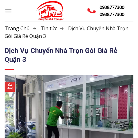
Skip
0938777300
to
0938777300
content
Trang Chủ
Tin tức
Dịch Vụ Chuyển Nhà Trọn
Gói Giá Rẻ Quận 3
Dịch Vụ Chuyển Nhà Trọn Gói Giá Rẻ
Quận 3
04
Aug