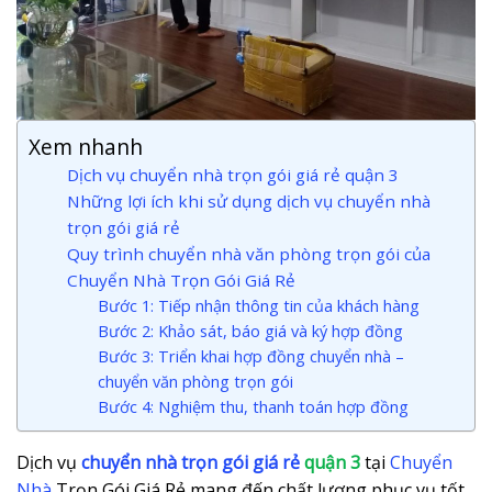
Xem nhanh
Dịch vụ chuyển nhà trọn gói giá rẻ quận 3
Những lợi ích khi sử dụng dịch vụ chuyển nhà
trọn gói giá rẻ
Quy trình chuyển nhà văn phòng trọn gói của
Chuyển Nhà Trọn Gói Giá Rẻ
Bước 1: Tiếp nhận thông tin của khách hàng
Bước 2: Khảo sát, báo giá và ký hợp đồng
Bước 3: Triển khai hợp đồng chuyển nhà –
chuyển văn phòng trọn gói
Bước 4: Nghiệm thu, thanh toán hợp đồng
Dịch vụ
chuyển nhà trọn gói giá rẻ
quận 3
tại
Chuyển
Nhà
Trọn Gói Giá Rẻ mang đến chất lượng phục vụ tốt