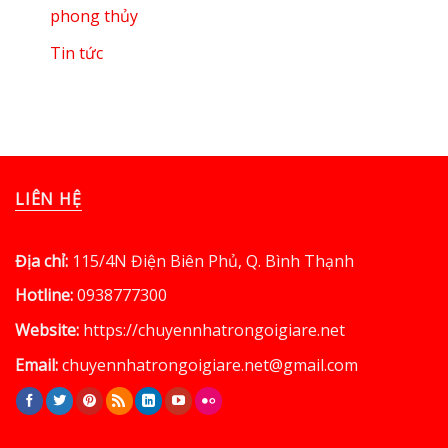
phong thủy
Tin tức
LIÊN HỆ
Địa chỉ:
115/4N Điện Biên Phủ, Q. Bình Thạnh
Hotline:
0938777300
Website:
https://chuyennhatrongoigiare.net
Email:
chuyennhatrongoigiare.net@gmail.com