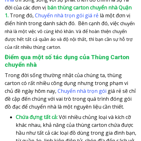
đời của các đơn vị
bán thùng carton chuyển nhà Quận
1.
Trong đó,
Chuyển nhà trọn gói giá rẻ
là một đơn vị
điển hình trong danh sách đó. Bên cạnh đó, việc c
huyển
nhà
là một việc vô cùng khó khăn. Và để hoàn thiện chuyển
được hết tất cả quần áo và độ nội thất, thì bạn cần sự hỗ trợ
của rất nhiều thùng carton.
Điểm qua một số tác dụng của Thùng Carton
chuyển nhà
Trong đời sống thường nhật của chúng ta, thùng
carton có rất nhiều công dụng nhưng trong phạm vi
chủ đề ngày hôm nay,
Chuyển nhà trọn gói
giá rẻ sẽ chỉ
đề cập đến chúng với vai trò trong quá trình đóng gói
đồ đạc để chuyển nhà là một nguyên liệu cần thiết.
Chứa đựng tất cả:
Với nhiều chủng loại và kích cỡ
khác nhau, khả năng của thùng carton chứa được
hầu như tất cả các loại đồ dùng trong gia đình bạn,
từ quần áo, linh kiện điện tử, chén đĩa đến sách vở,