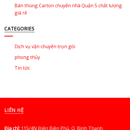
Bán thùng Carton chuyển nhà Quận 5 chất lượng
giá rẻ
CATEGORIES
Dịch vụ vận chuyển trọn gói
phong thủy
Tin tức
LIÊN HỆ
Địa chỉ:
115/4N Điện Biên Phủ, Q. Bình Thạnh