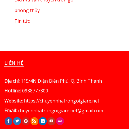
phong thủy
Tin tức
LIÊN HỆ
Địa chỉ:
115/4N Điện Biên Phủ, Q. Bình Thạnh
Hotline:
0938777300
Website:
https://chuyennhatrongoigiare.net
Email:
chuyennhatrongoigiare.net@gmail.com