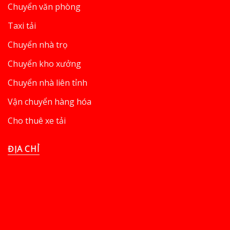
Chuyển văn phòng
Taxi tải
Chuyển nhà trọ
Chuyển kho xưởng
Chuyển nhà liên tỉnh
Vận chuyển hàng hóa
Cho thuê xe tải
ĐỊA CHỈ