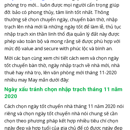
phòng trọ mới… luôn được mọi người cẩn trọng giúp
đỡ. bảo có phong thủy, tâm linh tốt nhất.
Thông
thường sẽ chọn chuyển ngày, chuyển bàn thờ, nhập
trạch lên nhà mới là những ngày tốt để làm lễ, thủ tục
nhập trạch xin thần linh thổ địa quản lý đất này được
phép vào toàn bộ và mong rằng sẽ được phù hợp với
mức độ value and secure with phúc lộc và bình an.
Mời các bạn cùng xem chi tiết cách xem và chọn
ngày
tốt chuyển bàn thờ, ngày nhập trạch về nhà mới, nhà
thuê hay nhà trọ, lên văn phòng mới tháng 11-2020
nhiều may May mắn dưới đây:
Ngày xấu tránh chọn nhập trạch tháng 11 năm
2020
Cách chọn ngày tốt chuyển nhà tháng 11 năm 2020 nói
riêng và chọn ngày tốt chuyển nhà nói chung sẽ cần
chọn theo phương pháp kết hợp nhiều tiêu chí chọn
ngày đẹp và hợp tuổi của gia chủ để có được ngày đẹp