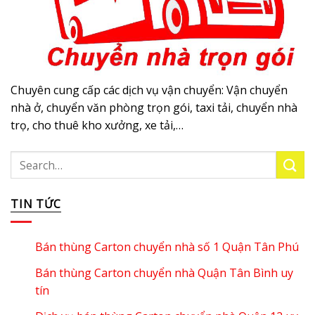
Chuyên cung cấp các dịch vụ vận chuyển: Vận chuyển
nhà ở, chuyển văn phòng trọn gói, taxi tải, chuyển nhà
trọ, cho thuê kho xưởng, xe tải,…
TIN TỨC
Bán thùng Carton chuyển nhà số 1 Quận Tân Phú
Bán thùng Carton chuyển nhà Quận Tân Bình uy
tín