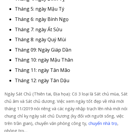
Tháng 5: ngày Mậu Tý
Tháng 6: ngày Bính Ngọ
Tháng 7: ngày Ất Sửu
Tháng 8: ngày Quý Mùi
Tháng 09: Ngày Giáp Dần
Tháng 10: ngày Mậu Thân
Tháng 11: ngày Tân Mão
Tháng 12: ngày Tân Dậu
Ngày Sát Chủ (Thiên tai, Địa họa): Có 3 loại là Sát chủ mùa, Sát
chủ âm và Sát chủ dương.
Việc xem ngày tốt đẹp về nhà mới
tháng 11/2019 nói riêng và các ngày nhập trạch lên nhà mới nói
chung chỉ kỵ ngày sát chủ Dương (kỵ đối với người sống, việc
trên trần gian), chuyển văn phòng công ty,
chuyển nhà trọ
,
phòng trọ…