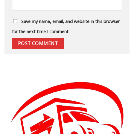
Save my name, email, and website in this browser
for the next time I comment.