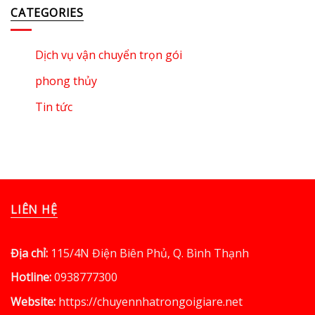
CATEGORIES
Dịch vụ vận chuyển trọn gói
phong thủy
Tin tức
LIÊN HỆ
Địa chỉ:
115/4N Điện Biên Phủ, Q. Bình Thạnh
Hotline:
0938777300
Website:
https://chuyennhatrongoigiare.net