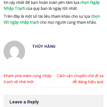
tin cậy nhất để bạn hoàn toàn yên tâm lựa
chọn Ngày
Nhập Trạch
của quý bạn là ngày tốt nhất.
Trên đây là một số tài liệu tham khảo cho sự lựa
chọn
tốt ngày nhập trạch
cho mọi người cùng tham khảo.
THÚY HẰNG
Khám phá mâm cúng nhập
Cách vận chuyển chó đi xa
trạch về nhà mới
dễ dàng hiệu quả
Leave a Reply