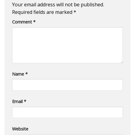
Your email address will not be published.
Required fields are marked
*
Comment
*
Name
*
Email
*
Website