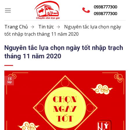
Skip
0938777300
to
0938777300
content
Trang Chủ
Tin tức
Nguyên tắc lựa chọn ngày
tốt nhập trạch tháng 11 năm 2020
Nguyên tắc lựa chọn ngày tốt nhập trạch
tháng 11 năm 2020
15
Sep