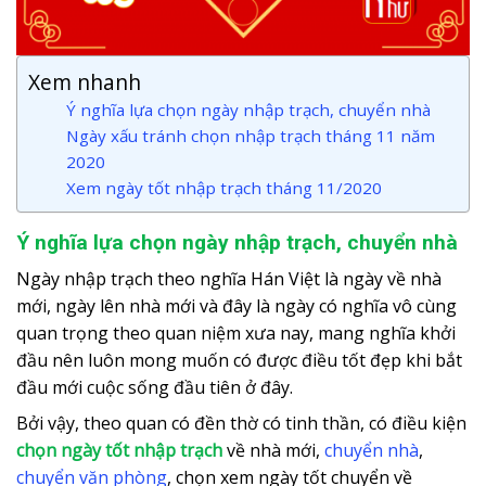
Xem nhanh
Ý nghĩa lựa chọn ngày nhập trạch, chuyển nhà
Ngày xấu tránh chọn nhập trạch tháng 11 năm
2020
Xem ngày tốt nhập trạch tháng 11/2020
Ý nghĩa lựa chọn ngày nhập trạch, chuyển nhà
Ngày nhập trạch theo nghĩa Hán Việt là ngày về nhà
mới, ngày lên nhà mới và đây là ngày có nghĩa vô cùng
quan trọng theo quan niệm xưa nay, mang nghĩa khởi
đầu nên luôn mong muốn có được điều tốt đẹp khi bắt
đầu mới cuộc sống đầu tiên ở đây.
Bởi vậy, theo quan có đền thờ có tinh thần, có điều kiện
chọn ngày tốt nhập trạch
về nhà mới,
chuyển nhà
,
chuyển văn phòng
, chọn xem ngày tốt chuyển về